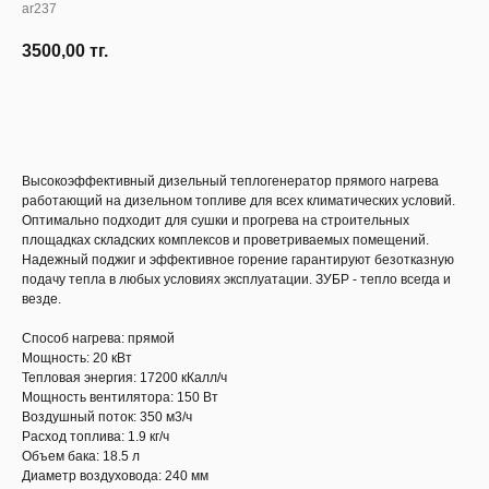
ar237
3500,00
тг.
Узнать наличие
Высокоэффективный дизельный теплогенератор прямого нагрева
работающий на дизельном топливе для всех климатических условий.
Оптимально подходит для сушки и прогрева на строительных
площадках складских комплексов и проветриваемых помещений.
Надежный поджиг и эффективное горение гарантируют безотказную
подачу тепла в любых условиях эксплуатации. ЗУБР - тепло всегда и
везде.
Способ нагрева: пря­мой
Мощность: 20 кВт
Тепловая энергия: 17200 кКалл/ч
Мощность вентилятора: 150 Вт
Воздушный поток: 350 м3/ч
Расход топлива: 1.9 кг/ч
Объем бака: 18.5 л
Диаметр воздуховода: 240 мм