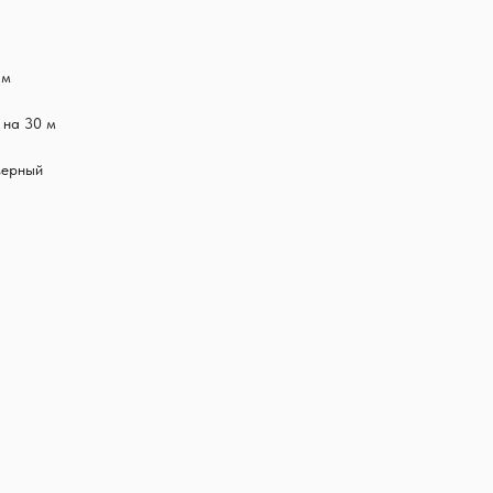
 м
 на 30 м
зерный