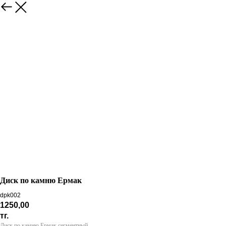
Назад
Диск по камню Ермак
dpk002
1250,00
тг.
Диск по камню Ермак сегментный