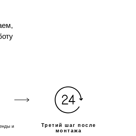
аем,
боту
Третий шаг после
енды и
монтажа