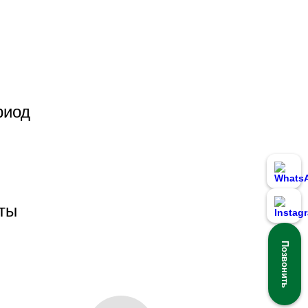
и
риод
й
ты
Позвонить