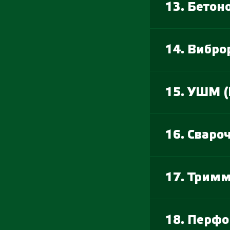
13. Бето
14. Вибро
15. УШМ (
16. Сваро
17. Трим
18. Перфо