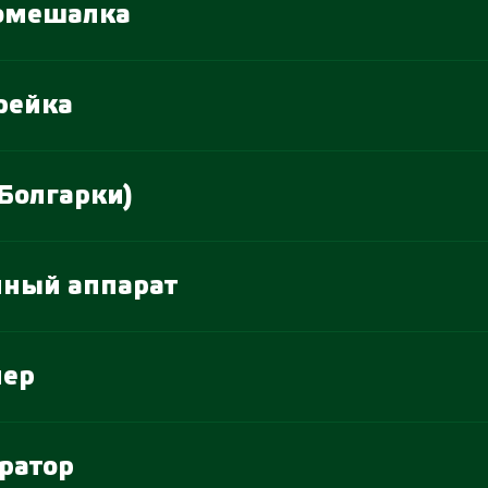
номешалка
рейка
Болгарки)
чный аппарат
мер
ратор