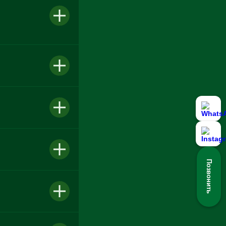
и
Позвонить