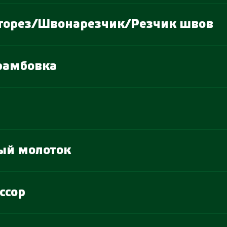
ьторез/Швонарезчик/Резчик швов
рамбовка
ый молоток
ссор