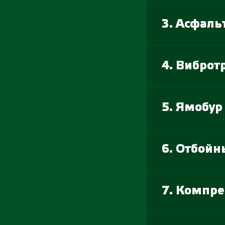
3. Асфал
4. Виброт
5. Ямобур
6. Отбойн
7. Компре