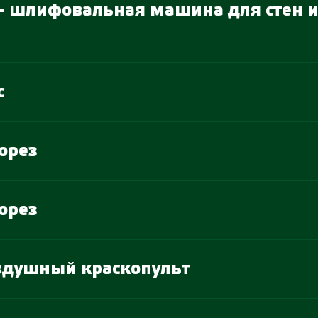
 - шлифовальная машина для стен 
с
орез
орез
оздушный краскопульт